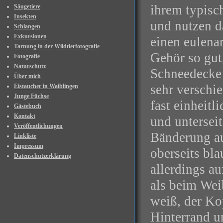
ihrem typisc
Säugetiere
Insekten
und nutzen d
Schlangen
Exkursionen
einen eulenar
Tarnung in der Wildtierfotografie
Gehör so gut
Fotografie
Naturschutz
Schneedecke 
Über mich
sehr verschie
Eistaucher in Waiblingen
Junge Füchse
fast einheitl
Gästebuch
Kontakt
und unterseit
Veröffentlichungen
Bänderung a
Linkliste
Impressum
oberseits bla
Datenschutzerklärung
allerdings a
als beim Wei
weiß, der Ko
Hinterrand u