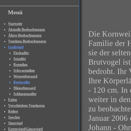
Menü
Startseite
Aktuelle Beobachtungen
Die Kornweih
Ältere Beobachtungen
Familie der 
Vogelzug-Beobachtungen
Greifvögel
sie der selte
Fischadler
Seeadler
Brutvogel is
Rotmilan
bedroht. Ihr
Schwarzmilan
Wespenbussard
Ihre Körperl
Kornweihe
- 120 cm. In
Mäusebussard
Schlangenadler
weiter in de
Eulen
Verschiedene Vogelarten
zu beobachte
Reiher
Januar 2006 
Spechte
Singvögel
Johann - Ohn
Entenvögel/Gänsevögel