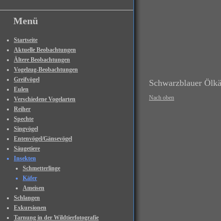
Menü
Startseite
Aktuelle Beobachtungen
Ältere Beobachtungen
Vogelzug-Beobachtungen
Greifvögel
Schwarzblauer Ölkä
Eulen
Nach oben
Verschiedene Vogelarten
Reiher
Spechte
Singvögel
Entenvögel/Gänsevögel
Säugetiere
Insekten
Schmetterlinge
Käfer
Ameisen
Schlangen
Exkursionen
Tarnung in der Wildtierfotografie