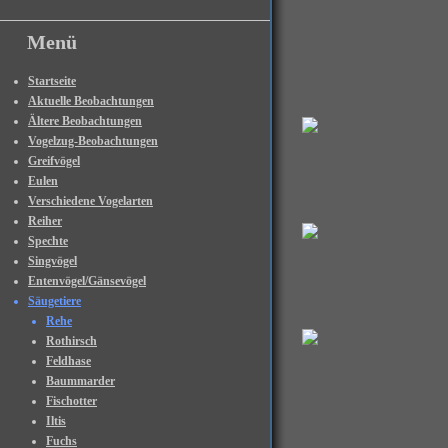
Menü
Startseite
Aktuelle Beobachtungen
Ältere Beobachtungen
Vogelzug-Beobachtungen
Greifvögel
Eulen
Verschiedene Vogelarten
Reiher
Spechte
Singvögel
Entenvögel/Gänsevögel
Säugetiere
Rehe
Rothirsch
Feldhase
Baummarder
Fischotter
Iltis
Fuchs